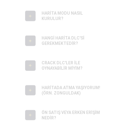
HARITA MODU NASIL
KURULUR?
HANGI HARITA DLC'SI
GEREKMEKTEDIR?
CRACK DLC'LER ILE
OYNAYABILIR MIYIM?
HARITADA ATMA YAŞIYORUM!
(ÖRN. ZONGULDAK)
ÖN SATIŞ VEYA ERKEN ERIŞIM
NEDIR?