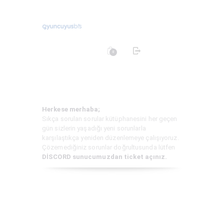
0
ANA SAYFA
MAĞAZA
BLOG
Herkese merhaba;
SIKÇA SORULAN
Sıkça sorulan sorular kütüphanesini her geçen
SORULAR
gün sizlerin yaşadığı yeni sorunlarla
karşılaştıkça yeniden düzenlemeye çalışıyoruz.
İLETIŞIM
Çözemediğiniz sorunlar doğrultusunda lütfen
DİSCORD sunucumuzdan ticket açınız.