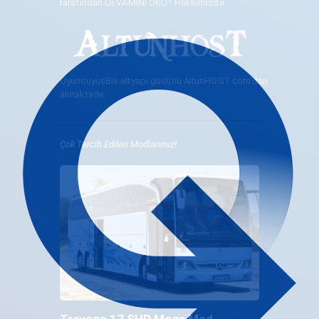
tarafından
DEVAMINI OKU ! Hakkımızda
OyuncuyusBis altyapı gücünü
AltunHOST.com
'dan
almaktadır.
Çok Tercih Edilen Modlarımız!