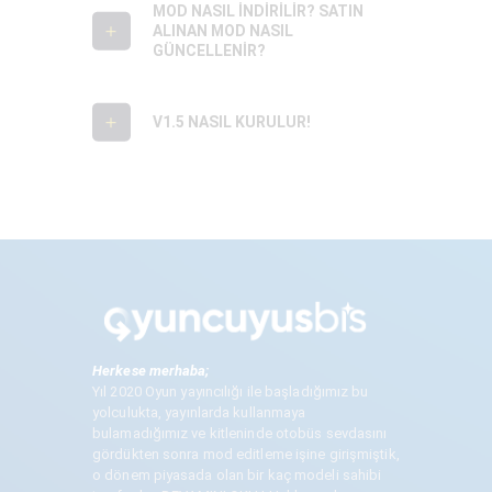
MOD NASIL İNDIRILIR? SATIN
ALINAN MOD NASIL
GÜNCELLENIR?
V1.5 NASIL KURULUR!
Herkese merhaba;
Yıl 2020 Oyun yayıncılığı ile başladığımız bu
yolculukta, yayınlarda kullanmaya
bulamadığımız ve kitleninde otobüs sevdasını
gördükten sonra mod editleme işine girişmiştik,
o dönem piyasada olan bir kaç modeli sahibi