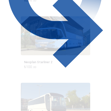
₺
260
00
Neoplan Starliner 2
₺
100
00