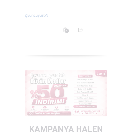
0
ANA SAYFA
MAĞAZA
BLOG
SIKÇA SORULAN
SORULAR
İLETIŞIM
KAMPANYA HALEN