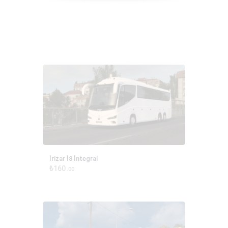
İrizar İ8 İntegral
₺
160
00