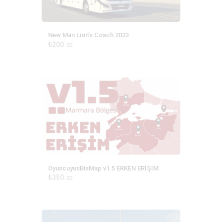
New Man Lion’s Coach 2023
₺
200
00
OyuncuyusBisMap v1.5 ERKEN ERİŞİM
₺
350
00