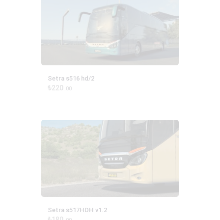
Setra s516 hd/2
₺
220
00
Setra s517HDH v1.2
₺
180