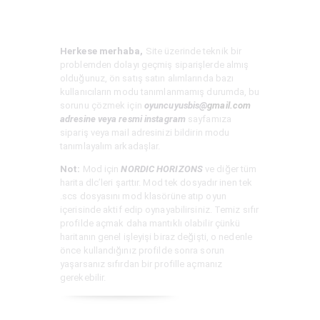
Herkese merhaba,
Site üzerinde teknik bir
problemden dolayı geçmiş siparişlerde almış
olduğunuz, ön satış satın alımlarında bazı
kullanıcıların modu tanımlanmamış durumda, bu
sorunu çözmek için
oyuncuyusbis@
gmail.com
adresine veya resmi instagram
sayfamıza
sipariş veya mail adresinizi bildirin modu
tanımlayalım arkadaşlar.
Not:
Mod için
NORDIC HORIZONS
ve diğer tüm
harita dlc’leri şarttır. Mod tek dosyadır inen tek
.scs dosyasını mod klasörüne atıp oyun
içerisinde aktif edip oynayabilirsiniz. Temiz sıfır
profilde açmak daha mantıklı olabilir çünkü
haritanın genel işleyişi biraz değişti, o nedenle
önce kullandığınız profilde sonra sorun
yaşarsanız sıfırdan bir profille açmanız
gerekebilir.