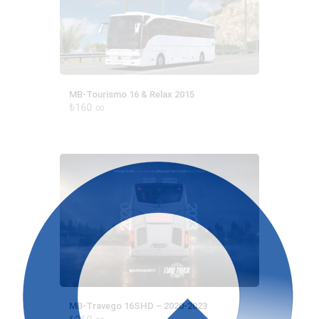
MB-Tourismo 16 & Relax 2015
₺
160
00
MB-Travego 16SHD – 2020-2023