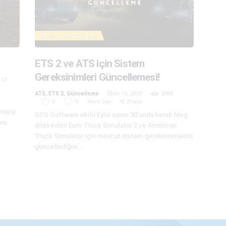
ATS
ETS 2
GÜNCELLEME
ETS 2 ve ATS için Sistem
Gereksinimleri Güncellemesi!
13
ATS
,
ETS 2
,
Güncelleme
Ekim 10, 2023
2088
6
0
Mert Can
Share
lemesi
SCS Software ekibi Eylül ayının 30’unda kendi blog
are
sitesinden Euro Truck Simulator 2 ve American
Truck Simulator için mevcut sistem gereksinimlerini
güncellediğini…