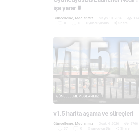
işe yarar !!!
Güncelleme
,
Modlarımız
Mayıs 10, 2026
11
0
0
OyuncuyusBis
Share
GÜNCELLEME
MODLARIMIZ
v1.5 harita aşama ve süreçleri
Güncelleme
,
Modlarımız
Ocak 4, 2026
5766
37
0
OyuncuyusBis
Share