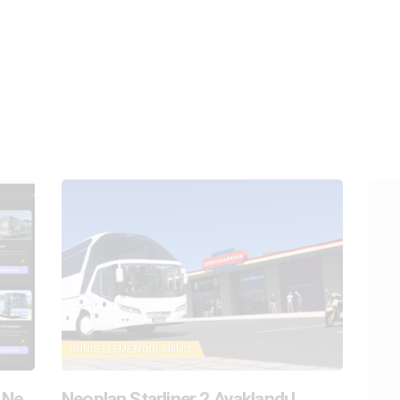
ANA SAYFA
MAĞAZA
BLOG
SIKÇA SORULAN
SORULAR
İLETIŞIM
GÜNCELLEME
MODLARIMIZ
 Ne
Neoplan Starliner 2 Ayaklandı !