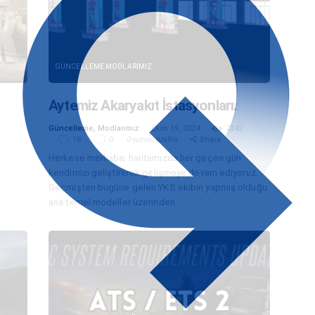
GÜNCELLEME
MODLARIMIZ
Aytemiz Akaryakıt İstasyonları.
Güncelleme
,
Modlarımız
Ekim 19, 2024
2242
18
0
OyuncuyusBis
Share
Herkese merhaba; haritamızda her geçen gün
kendimizi geliştirerek gelişmeye devam ediyoruz.
Geçmişten bugüne gelen YKS ekibin yapmış olduğu
ana temel modeller üzerinden…