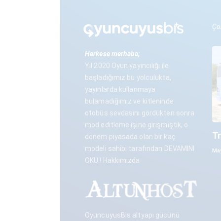
Çok
Herkese merhaba;
Yıl 2020 Oyun yayıncılığı ile
başladığımız bu yolculukta,
yayınlarda kullanmaya
bulamadığımız ve kitleninde
otobüs sevdasını gördükten sonra
mod editleme işine girişmiştik, o
T
dönem piyasada olan bir kaç
modeli sahibi tarafından
DEVAMINI
May
OKU ! Hakkımızda
OyuncuyusBis altyapı gücünü