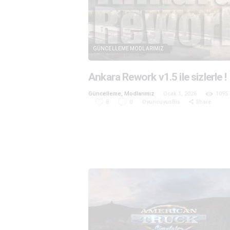
GÜNCELLEME
MODLARIMIZ
Ankara Rework v1.5 ile sizlerle !
Güncelleme
,
Modlarımız
Ocak 1, 2026
1095
8
0
OyuncuyusBis
Share