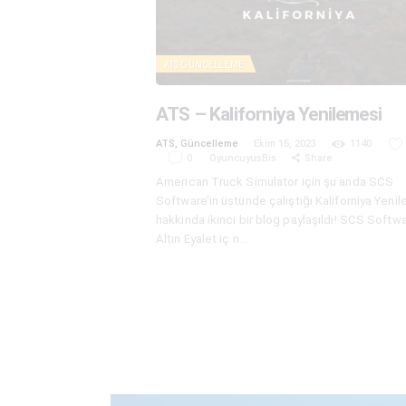
ATS
GÜNCELLEME
ATS – Kaliforniya Yenilemesi
ATS
,
Güncelleme
Ekim 15, 2023
1140
0
OyuncuyusBis
Share
American Truck Simulator için şu anda SCS
Software’in üstünde çalıştığı Kaliforniya Yeni
hakkında ikinci bir blog paylaşıldı! SCS Softw
Altın Eyalet için…