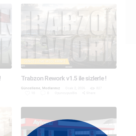
GÜNCELLEME
MODLARIMIZ
!
Trabzon Rework v1.5 ile sizlerle !
Güncelleme
,
Modlarımız
Ocak 2, 2026
827
10
0
OyuncuyusBis
Share