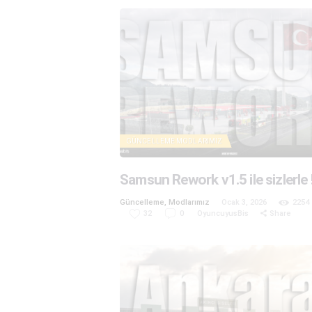
GÜNCELLEME
MODLARIMIZ
Samsun Rework v1.5 ile sizlerle 
Güncelleme
,
Modlarımız
Ocak 3, 2026
2254
32
0
OyuncuyusBis
Share