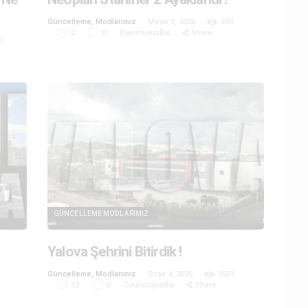
Güncelleme
,
Modlarımız
Mayıs 3, 2026
890
2
0
OyuncuyusBis
Share
43
GÜNCELLEME
MODLARIMIZ
Yalova Şehrini Bitirdik !
Güncelleme
,
Modlarımız
Ocak 4, 2026
2533
32
0
OyuncuyusBis
Share