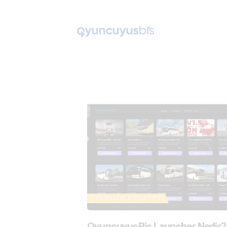
GÜNCELLEME
MODLARIMIZ
OyuncuyusBis Launcher Nedir?