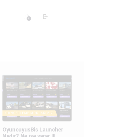
0
GÜNCELLEME
MODLARIMIZ
OyuncuyusBis Launcher
Nedir? Ne işe yarar !!!